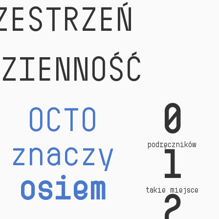
ZESTRZEŃ
DZIENNOŚĆ
0
OCTO
podręczników
znaczy
1
osiem
takie miejsce
2