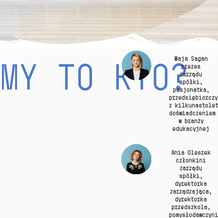
Maja Sagan
MY TO KTO?
prezes
zarządu
spółki,
pasjonatka,
przedsiębiorczy
z kilkunastole
doświadczeniem
w branży
edukacyjnej
Ania Oleszek
członkini
zarządu
spółki,
dyrektorka
zarządzająca,
dyrektorka
przedszkola,
pomysłodawczyn