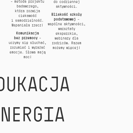
– metoda projektu
do codziennej
badawczego,
aktywności.
która rozwija
Bliskość szkoły
ciekawość
podstawowej
–
i samodzielność.
wspólne aktywności,
Wspaniała rzecz!
warsztaty
Komunikacja
eksperckie,
bez przemo
cy
–
webinary dla
uczymy się słuchać,
rodziców. Razem
rozumieć i wyrażać
możemy więcej!
emocje. Słowa mają
moc!
DUKACJA
ENERGIA