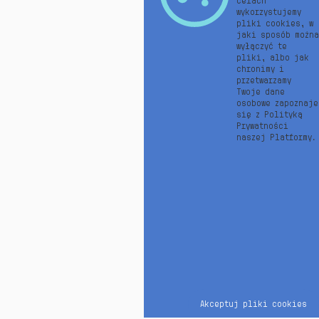
celach
University
wykorzystujemy
College
pliki cookies, w
London,
jaki sposób można
wykładowca
wyłączyć te
Akademii
pliki, albo jak
Leona
chronimy i
Koźmińskiego,
przetwarzamy
specjalista
Twoje dane
w dziedzinie
osobowe zapoznaje
generatywnej
się z Polityką
AI, nasz
Prywatności
konsultant
naszej Platformy.
ds. technologi
Marta
Małkowska
menedżerka,
tutorka,
spiritus
movens
naszych
licznych
projektów
Akceptuj pliki cookies
Rafał
Juszczyk