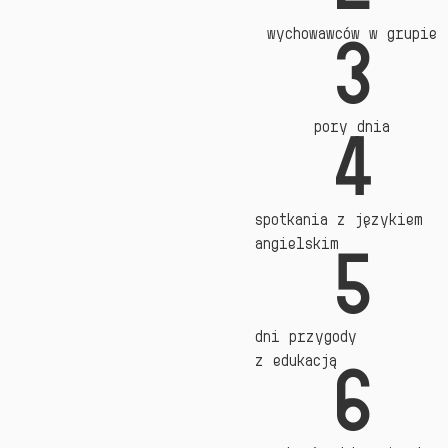
wychowawców w grupie
3
pory dnia
4
spotkania z językiem
angielskim
5
dni przygody
z edukacją
6