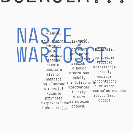
NASZE
RELACJE,
bo budowanie
CIEKAWOŚĆ,
zdrowych
WARTOŚCI
bo świat
DZIAŁANIE,
więzi
jest pełen
i obrazu
bo rozwija
niezwykłych
samego
kluczowe
zjawisk,
siebie,
kompetencje
a nauka
poczucia
dzieci,
otacza nas
własnej
wspiera
wokół,
wartości
koncentrację
a inteligencja,
są kluczowe
i zwiększa
kreatywność
w rozwoju!
neuroplastyczność
i apetyt
Relacje
mózgu. Samo
wiedzy
przynoszą
dobro!
są motorem
bezpieczeństwo
rozwoju.
i akceptację.