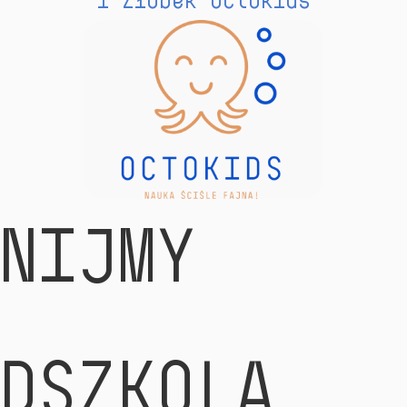
i Żłobek Octokids
NIJMY
DSZKOLA...