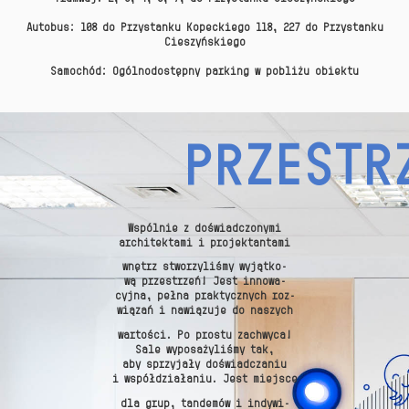
Autobus:
108 do Przystanku Kopeckiego 118, 227 do Przystanku
Cieszyńskiego
Samochód:
Ogólnodostępny parking w pobliżu obiektu
PRZESTR
Wspólnie z doświadczonymi
architektami i projektantami
wnętrz stworzyliśmy wyjątko-
wą przestrzeń! Jest innowa-
cyjna, pełna praktycznych roz-
wiązań i nawiązuje do naszych
wartości. Po prostu zachwyca!
Sale wyposażyliśmy tak,
aby sprzyjały doświadczaniu
i współdziałaniu. Jest miejsce
dla grup, tandemów i indywi-