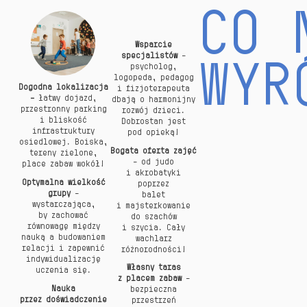
CO 
Wsparcie
specjalistów
–
WYR
psycholog,
logopeda, pedagog
Dogodna lokalizacja
i fizjoterapeuta
–
łatwy dojazd,
dbają o harmonijny
przestronny parking
rozwój dzieci.
i bliskość
Dobrostan jest
infrastruktury
pod opieką!
osiedlowej. Boiska,
Bogata oferta zajęć
tereny zielone,
– od judo
place zabaw wokół!
i akrobatyki
Optymalna wielkość
poprzez
grupy
–
balet
wystarczająca,
i majsterkowanie
by zachować
do szachów
równowagę między
i szycia. Cały
nauką a budowaniem
wachlarz
relacji i zapewnić
różnorodności!
indywidualizację
Własny taras
uczenia się.
z placem
zabaw
–
Nauka
bezpieczna
przez doświadczenie
przestrzeń