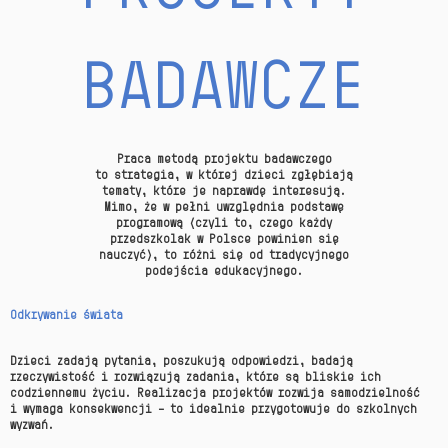
BADAWCZE
Praca metodą projektu badawczego
to strategia, w której dzieci zgłębiają
tematy, które je naprawdę interesują.
Mimo, że w pełni uwzględnia podstawę
programową (czyli to, czego każdy
przedszkolak w Polsce powinien się
nauczyć), to różni się od tradycyjnego
podejścia edukacyjnego.
Odkrywanie świata
Dzieci zadają pytania, poszukują odpowiedzi, badają
rzeczywistość i rozwiązują zadania, które są bliskie ich
codziennemu życiu. Realizacja projektów rozwija samodzielność
i wymaga konsekwencji – to idealnie przygotowuje do szkolnych
wyzwań.